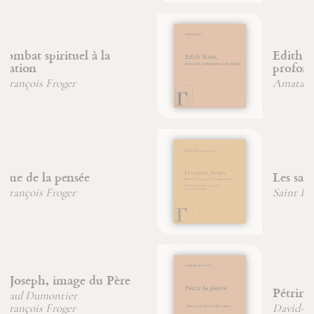
Edith Stein, dans les
profondeurs de l'âme
Amata Neyer
Les saints Anges
Saint Bonaventure
Pétrir la pierre
David-Maria Turoldo