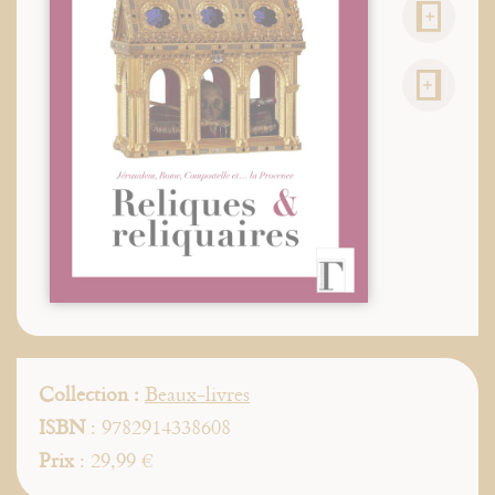
Collection :
Beaux-livres
ISBN
: 9782914338608
Prix
: 29,99 €