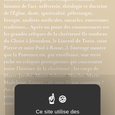
histoire de l’art, orfèvrerie, théologie et doctrine
de l’Église, droit, spiritualité, pèlerinages,
liturgie, analyses médicales, miracles, exorcismes,
traditions… Après un point des connaissances sur
les grandes reliques de la chrétienté (le tombeau
du Christ à Jérusalem, le Linceul de Turin, saint
Pierre et saint Paul à Rome...), l’ouvrage montre
que la Provence est, par excellence, une terre
riche en reliques prestigieuses qui concernent
toute l’histoire de la chrétienté : les corps de
Marie-Jacobé, Marie-Salomé, Marthe, Marie-
Madeleine, Lazare… n’y sont-ils pas conservés ?
Au delà de la polémique, l’auteur s’attache à
rester objectif, dans une démarche originale
conciliant traditions et analyses scientifiques.
Ce site utilise des