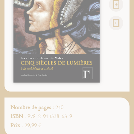
Nombre de pages :
240
ISBN
: 978-2-914338-63-9
Prix
: 29,99 €