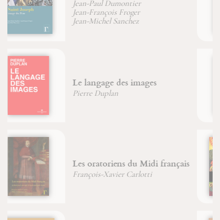
La drachme perdue
Michel Fromaget
Moïse et Œdipe
Jean-François Froger
Icônes arabes, mystères
d'Orient
Soeur Agnès-Mariam De la Croix