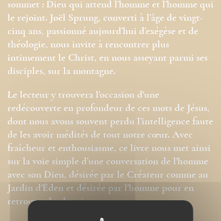
sommet : Dieu qui attend l’homme et l’homme qui
le rejoint. Joël Sprung, converti à l’âge de vingt-
cinq ans, passionné aujourd’hui d’exégèse et de
théologie, nous invite à rencontrer plus
intimement le Christ, en nous asseyant parmi ses
disciples, sur la montagne.
Le lecteur y trouvera l'occasion d'une
redécouverte en profondeur de ces mots de Jésus,
dont nous avons souvent perdu l’intelligence faute
de les avoir médités de tout notre cœur. Avec
fraîcheur et enthousiasme, ce livre nous met ainsi
sur la voie simple d’une conversation de l'homme
avec son Dieu, désirée par le Créateur comme au
Jardin d'Éden et désirée par l'homme pour en
retrouver le chemin.