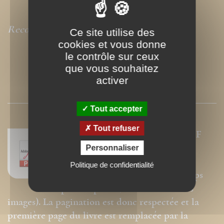
Recommandé par
La Vie
Ce site utilise des
cookies et vous donne
le contrôle sur ceux
que vous souhaitez
activer
PRESSE
Tout accepter
Tout refuser
Nos ebooks sont des versions PDF
homothétiques des livres de nos
Personnaliser
catalogues. Ils ne sont donc pas
Politique de confidentialité
modifiables (changement de corps
pour la police, modification des
images). La pagination est donc respectée et la
première page du livre est remplacée par la