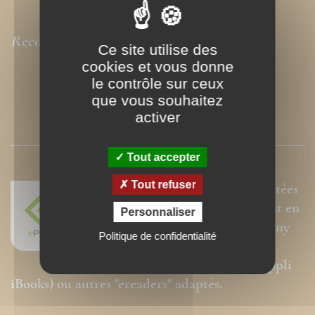
Recommandé par
La Vie
Ce site utilise des
cookies et vous donne
le contrôle sur ceux
que vous souhaitez
activer
PRESSE
Tout accepter
Tout refuser
Nos ePubs sont des versions adaptées
aux liseuses électroniques prenant en
Personnaliser
charge le format ePub de type Sony
Politique de confidentialité
Reader, Kobo, Booken Cybook,
Kindle, Ipad ou Iphone (avec l'appli
iBooks) ou autres "ereaders" adaptés.