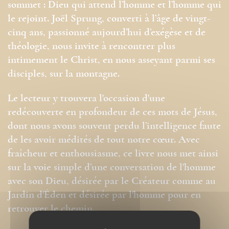
sommet : Dieu qui attend l’homme et l’homme qui
le rejoint. Joël Sprung, converti à l’âge de vingt-
cinq ans, passionné aujourd’hui d’exégèse et de
théologie, nous invite à rencontrer plus
intimement le Christ, en nous asseyant parmi ses
disciples, sur la montagne.
Le lecteur y trouvera l'occasion d'une
redécouverte en profondeur de ces mots de Jésus,
dont nous avons souvent perdu l’intelligence faute
de les avoir médités de tout notre cœur. Avec
fraîcheur et enthousiasme, ce livre nous met ainsi
sur la voie simple d’une conversation de l'homme
avec son Dieu, désirée par le Créateur comme au
Jardin d'Éden et désirée par l'homme pour en
retrouver le chemin.