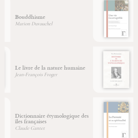
Une vie incorruptible
Jean-François Froger
Histoire de l'écriture
typographique, le XVIIIe
siècle, II/II
Yves Perrousseaux
La Parousie et sa spiritualité
Christian (Père) Wyler