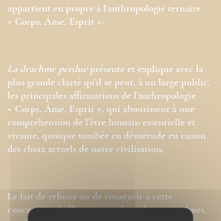
appartient en propre à l’anthropologie ternaire
« Corps, Âme, Esprit ».
La drachme perdue
présente et explique avec la
plus grande clarté qu’il se peut, à un large public,
les principales affirmations de l’anthropologie
« Corps, Âme, Esprit », qui aboutissent à une
compréhension de l’être humain essentielle et
vivante, quoique tombée en désuétude en raison
des choix actuels de notre civilisation.
Le fait de refuser ou de consentir à cette
conception de l’homme, et donc de nous-mêmes,