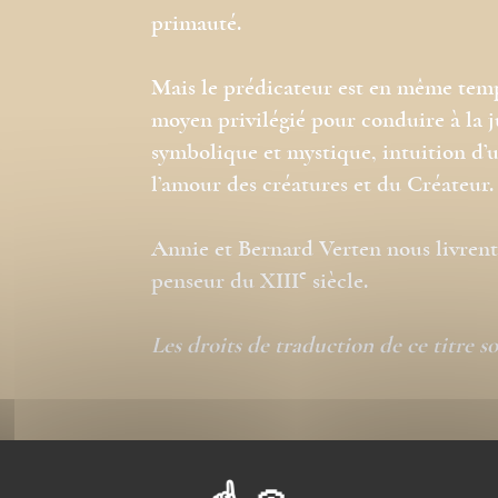
primauté.
Mais le prédicateur est en même temp
moyen privilégié pour conduire à la j
symbolique et mystique, intuition d’u
l’amour des créatures et du Créateur.
Annie et Bernard Verten nous livrent 
e
penseur du XIII
siècle.
Les droits de traduction de ce titre s
Nos ePubs sont des vers
prenant en charge le f