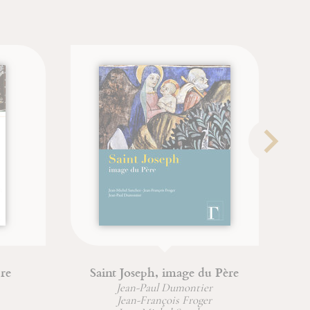
re
Saint Joseph, image du Père
Le
Jean-Paul Dumontier
Jean-François Froger