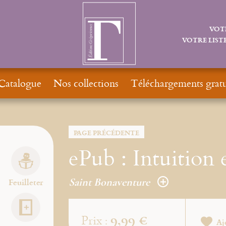
VOT
VOTRE LISTE
Catalogue
Nos collections
Téléchargements gratu
PAGE PRÉCÉDENTE
ePub : Intuition 
Saint Bonaventure
Feuilleter
9,99 €
Prix :
Aj