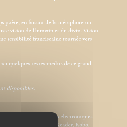
s poète, en faisant de la métaphore un
uste vision de l’humain et du divin. Vision
ne sensibilité franciscaine tournée vers
ici quelques textes inédits de ce grand
ont disponibles.
ions adaptées aux liseuses électroniques
ormat ePub de type Sony Reader, Kobo,