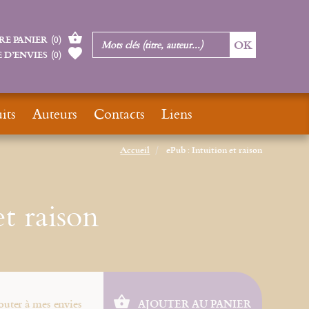
RE PANIER
(
0
)
 D’ENVIES
(
0
)
its
Auteurs
Contacts
Liens
Accueil
ePub : Intuition et raison
et raison
outer à mes envies
AJOUTER AU PANIER