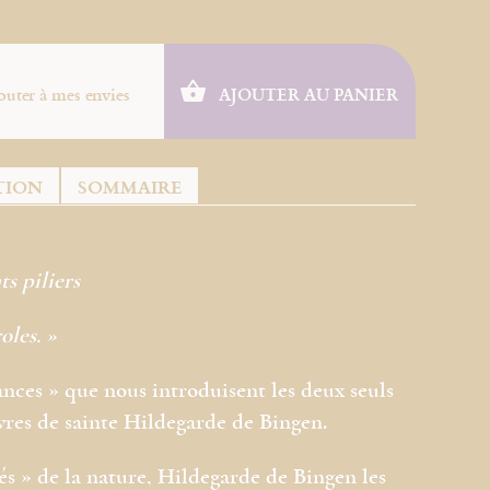
outer à mes envies
AJOUTER AU PANIER
TION
SOMMAIRE
s piliers
oles. »
nces » que nous introduisent les deux seuls
vres de sainte Hildegarde de Bingen.
ités » de la nature, Hildegarde de Bingen les