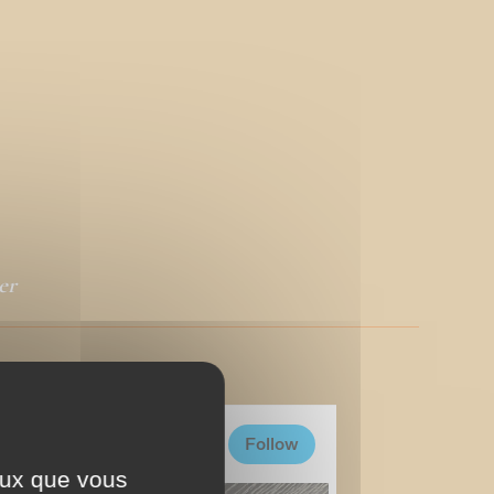
er
ceux que vous