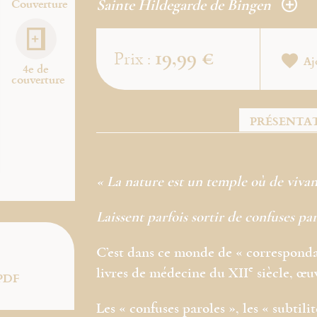
Couverture
Sainte Hildegarde de Bingen
19,99 €
Prix :
Aj
4e de
couverture
PRÉSENTA
« La nature est un temple où de vivant
Laissent parfois sortir de confuses par
C’est dans ce monde de « corresponda
e
livres de médecine du XII
siècle, œu
PDF
Les « confuses paroles », les « subtil