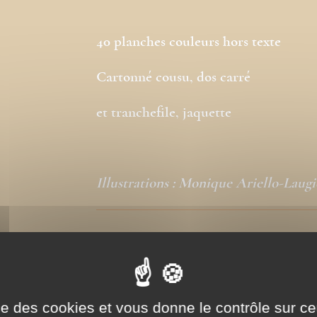
40 planches couleurs hors texte
Cartonné cousu, dos carré
et tranchefile, jaquette
Illustrations : Monique Ariello-Laugi
ise des cookies et vous donne le contrôle sur 