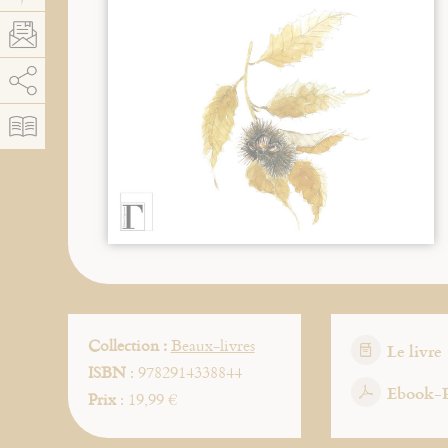
AddThis est désactivé.
Autoriser
Collection :
Beaux-livres
Le livre
ISBN
: 9782914338844
Ebook-
Prix
: 19,99 €