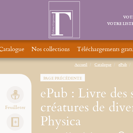
VOT
VOTRE LISTE
Catalogue
Nos collections
Téléchargements gratu
Accueil
Catalogue
ePub
PAGE PRÉCÉDENTE
ePub : Livre des s
créatures de dive
Feuilleter
Physica