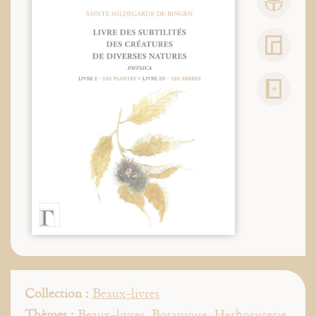
Collection :
Beaux-livres
Thèmes :
Beaux-livres
,
Botanique
,
Herboristerie
,