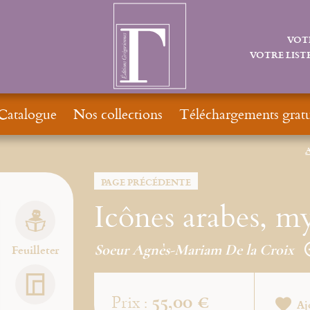
VOT
VOTRE LISTE
Catalogue
Nos collections
Téléchargements gratu
A
PAGE PRÉCÉDENTE
Icônes arabes, my
Soeur Agnès-Mariam De la Croix
Feuilleter
55,00 €
Prix :
Aj