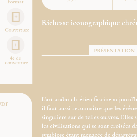
Format
Richesse iconographique chré
Couverture
PRÉSENTATION
4e de
couverture
L’art arabo-chrétien fascine aujourd’h
PDF
il faut aussi reconnaître que les évèn
singulière sur de telles œuvres. Elles
les civilisations qui se sont croisées 
symbiose étant menacée de désagrégati