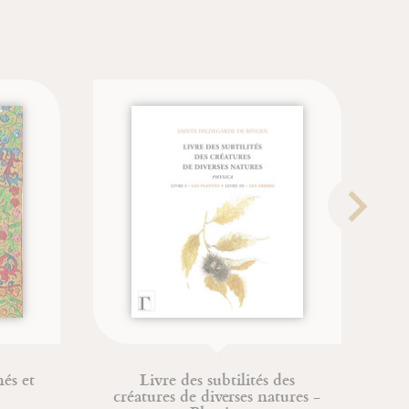
des subtilités des
Le Sabre japonais
de diverses natures -
Gregory Irvine