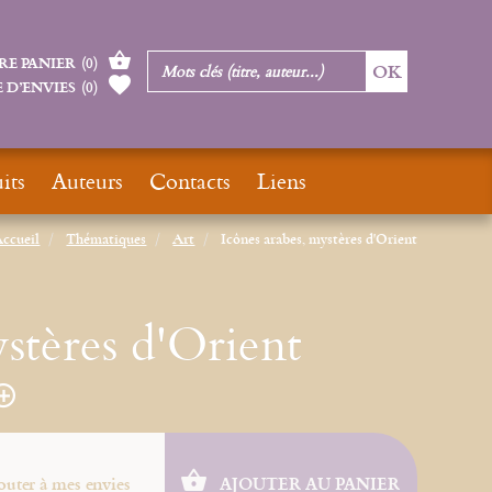
RE PANIER
(
0
)
 D’ENVIES
(
0
)
its
Auteurs
Contacts
Liens
ccueil
Thématiques
Art
Icônes arabes, mystères d'Orient
stères d'Orient
outer à mes envies
AJOUTER AU PANIER