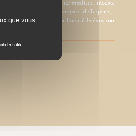
en-Orient, mystique et universaliste, n’existe
ure aux dimensions du temps et de l’espace,
ceux que vous
ur l’art sacré, de manifester l’invisible dans son
nfidentialité