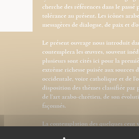
cherche des références dans le passé 
tolérance au présent. Les icônes ara
messagères de dialogue, de paix et d’
Le présent ouvrage nous introduit da
contemplera les œuvres, souvent inédi
plusieurs sont cités ici pour la premi
extrême richesse puisée aux sources d
occidentale, voire catholique et de 
disposition des thèmes classifiée par 
de l’art arabo-chrétien, de son évolut
façonnés.
La contemplation des quelques
cent v
Liban et la Syrie
nous fera pénétrer d