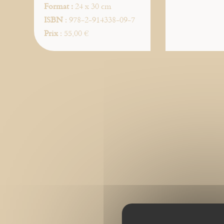
Format :
24 x 30 cm
ISBN
: 978-2-914338-09-7
Prix
: 55,00 €