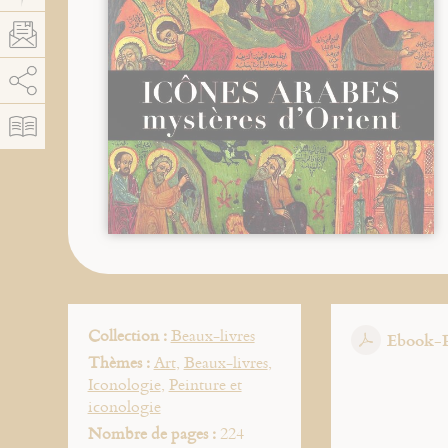
AddThis est désactivé.
Autoriser
Collection :
Beaux-livres
Ebook-
Thèmes :
Art
,
Beaux-livres
,
Iconologie
,
Peinture et
iconologie
Nombre de pages :
224