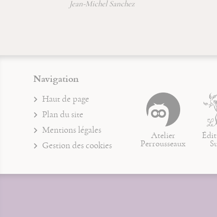
chel Sanchez
Jean-François Froger
Jean-Michel Sanchez
Navigation
Haut de page
Plan du site
Mentions légales
Atelier
Édit
Perrousseaux
S
Gestion des cookies