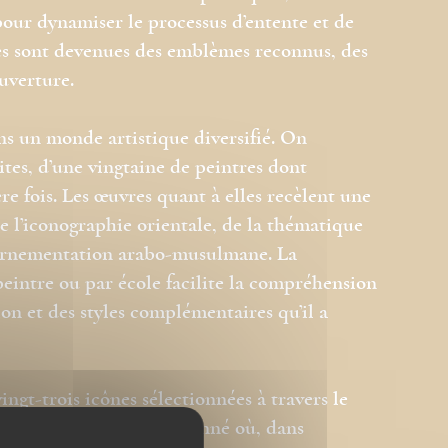
pour dynamiser le processus d’entente et de
bes sont devenues des emblèmes reconnus, des
ouverture.
ns un monde artistique diversifié. On
tes, d’une vingtaine de peintres dont
ère fois. Les œuvres quant à elles recèlent une
e l’iconographie orientale, de la thématique
l’ornementation arabo-musulmane. La
peintre ou par école facilite la compréhension
ion et des styles complémentaires qu’il a
ingt-trois icônes sélectionnées à travers le
ans un univers insoupçonné où, dans