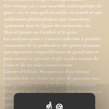
Cet ouvrage est « une nouvelle anthropologie du
geste » en ce sens qu’il recueille un travail et une
méditation philosophiques qui s’inscrivent
également dans la lignée des recherches de
Marcel Jousse sur l’oralité et le geste.
Les analyses qu’on y trouvera aideront à prendre
conscience de la profondeur des gestes humains
qui expriment corporellement au grand jour et
pour autrui ce qui naît et gît au plus intime de
l’âme et de ses nuits inconscientes.
L’œuvre d’Urbain Marquet est d’un volume
considérable et s’étala sur plus de quarante ans ;
nous publions ici ce qu’il désirait transmettre
d’essentiel sur le «geste». Le lecteur plus curieux,
enthousiaste peut-être à la découverte d’un
«philosophe inconnu», après avoir goûté à cet