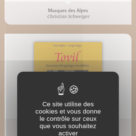
Masques des Alpes
Christian Schweiger
Ce site utilise des
cookies et vous donne
le contrôle sur ceux
que vous souhaitez
Tovil, Exorcismes thérapeutiques bouddhistes
activer
Bruce Kapferer Georges Papigny