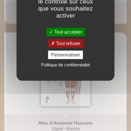
le contrôle sur ceux
que vous souhaitez
Grand atlas d'anatomie humaine
activer
Vigué-Martin
Tout accepter
Tout refuser
Personnaliser
Politique de confidentialité
Atlas d'Anatomie Humaine
Vigué-Martin