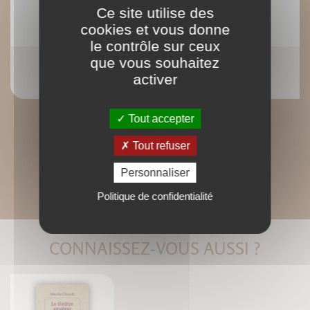
Ce site utilise des
cookies et vous donne
le contrôle sur ceux
que vous souhaitez
Les huiles essentielles énergétiques
activer
Serge Hernicot
Tout accepter
Tout refuser
Personnaliser
Politique de confidentialité
CONNAISSEZ-VOUS AUSSI ?