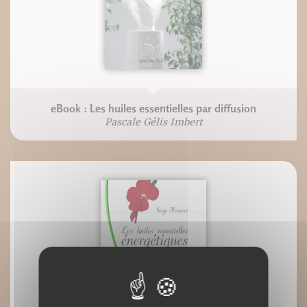
eBook : Les huiles essentielles par diffusion
Pascale Gélis Imbert