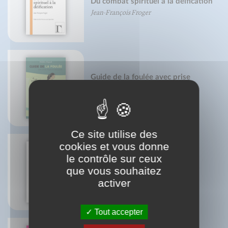
Du combat spirituel à la déification
Jean-François Froger
Guide de la foulée avec prise
d'appui avant-pied - nouvelle
édition
Frédéric Brigaud
Ce site utilise des
cookies et vous donne
le contrôle sur ceux
que vous souhaitez
Méthode d'arts énergétiques
Alain Jacopino
activer
Tout accepter