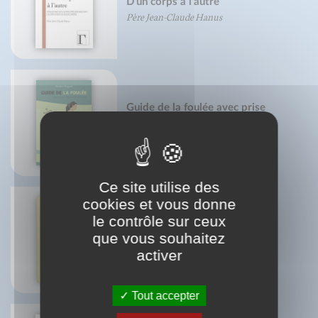
D'un corps à l'autre
Père Jean-Claude Hanus
Guide de la foulée avec prise
d'appui avant-pied - nouvelle
édition
Frédéric Brigaud
Ce site utilise des
cookies et vous donne
le contrôle sur ceux
que vous souhaitez
Petit traité des pâtes
Pierre-Brice Lebrun
activer
Tout accepter