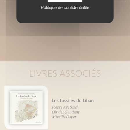
Politique de confidentialité
LIVRES ASSOCIÉS
Les fossiles du Liban
Pierre Abi Saad
Olivier Gaudant
Mireille Gayet