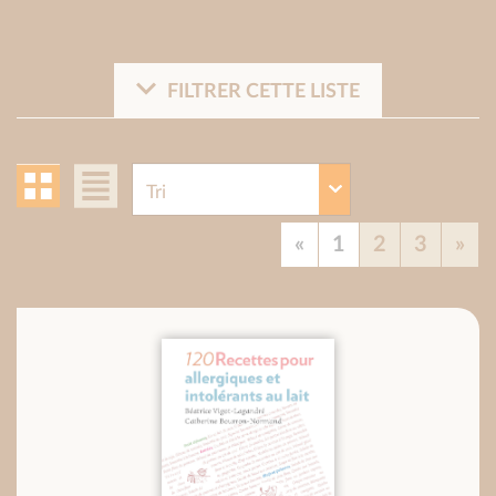
FILTRER CETTE LISTE
«
1
2
3
»