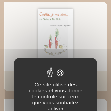
Carottes, je vous aime...
Ce site utilise des
Béatrice Vigot-Lagandré
cookies et vous donne
le contrôle sur ceux
que vous souhaitez
activer