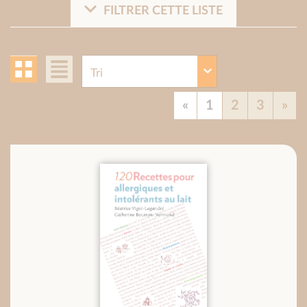
FILTRER CETTE LISTE
«
1
2
3
»