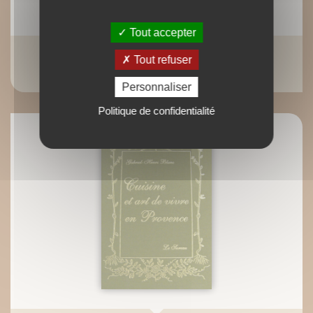
Tout accepter
Crevettes je vous aime…
Tout refuser
Valérie Gaudant
Personnaliser
Politique de confidentialité