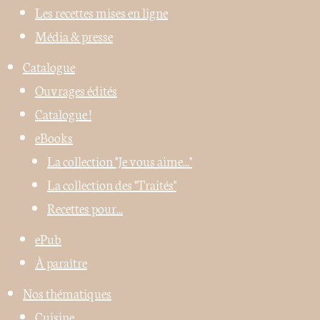
Les recettes mises en ligne
Média & presse
Catalogue
Ouvrages édités
Catalogue !
eBooks
La collection "Je vous aime..."
La collection des "Traités"
Recettes pour...
ePub
À paraître
Nos thématiques
Cuisine