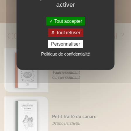
activer
Tout accepter
Tout refuser
CONNAISSEZ-VOUS AUSSI ?
Personnaliser
Politique de confidentialité
Petit traité de la pizza
Valérie Gaudant
Olivier Gaudant
Petit traité du canard
Bruno Bertheuil