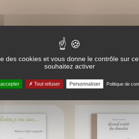
ise des cookies et vous donne le contrôle sur 
souhaitez activer
ONNAISSEZ-VOUS AUSSI
 accepter
Tout refuser
Personnaliser
Politique de conf