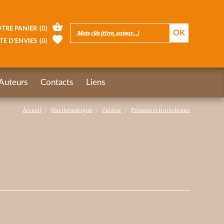
TRE PANIER
(
0
)
TE D’ENVIES
(
0
)
Auteurs
Contacts
Liens
Accueil
Nos thématiques
Cuisine
Poissons et fruits de mer