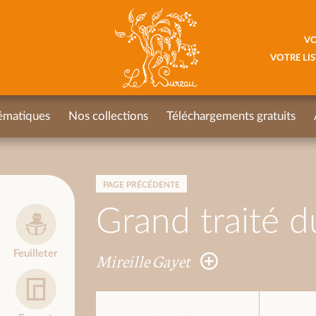
VO
VOTRE LIS
ématiques
Nos collections
Téléchargements gratuits
PAGE PRÉCÉDENTE
Grand traité d
Feuilleter
Mireille Gayet