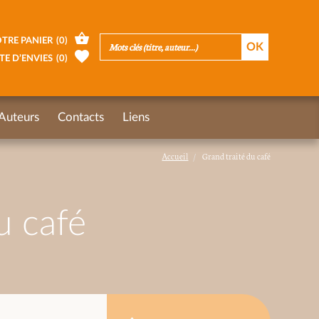
TRE PANIER
(
0
)
TE D’ENVIES
(
0
)
Auteurs
Contacts
Liens
Accueil
Grand traité du café
u café