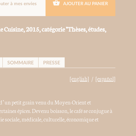
outer à mes envies
AJOUTER AU PANIER
 Cuisine, 2015, catégorie "Thèses, études,
SOMMAIRE
PRESSE
[english]
[español]
e d’un petit grain venu du Moyen-Orient et
ertaines épices. Devenu boisson, le café se conjugue à
 vie sociale, médicale, culturelle, économique et