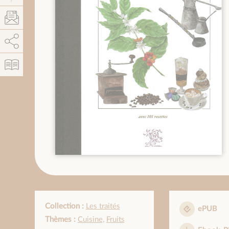
AddThis est désactivé.
Autoriser
Collection :
Les traités
ePUB
Thèmes :
Cuisine
,
Fruits