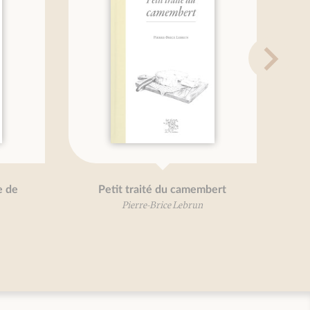
aime...
Légumes oubliés, je vous aime...
nt
Béatrice Vigot-Lagandré
nt
t