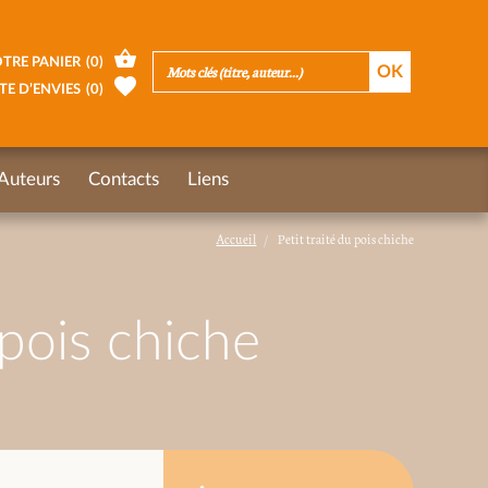
TRE PANIER
(
0
)
TE D’ENVIES
(
0
)
Auteurs
Contacts
Liens
Accueil
Petit traité du pois chiche
 pois chiche