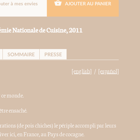
outer à mes envies
AJOUTER AU PANIER
adémie Nationale de Cuisine, 2011
SOMMAIRE
PRESSE
[english]
[español]
er ce monde.
’être ensaché.
rations (de pois chiches) le périple accompli par leurs
ver ici, en France, au Pays de cocagne.