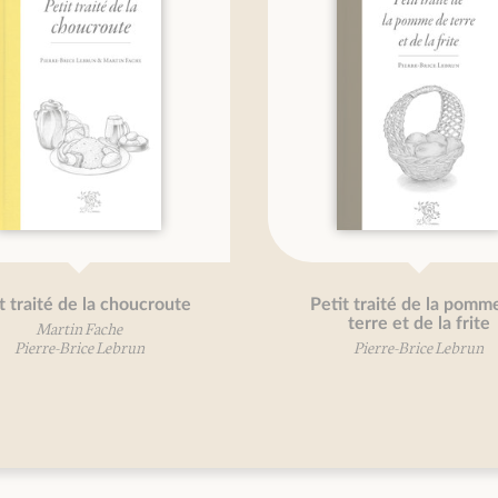
Petit traité des pâtes
Tomates, je vous 
Pierre-Brice Lebrun
Valérie Gauda
Nathalie Gauda
Mireille Gaye