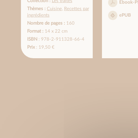
Collection :
Les traités
Ebook-P
Thèmes :
Cuisine
,
Recettes par
ingrédients
ePUB
Nombre de pages :
160
Format :
14 x 22 cm
ISBN
: 978-2-911328-66-4
Prix
: 19,50 €