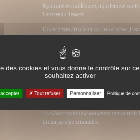
légumineuse millénaire, injustement cantonn
l’entrée au dessert.
Un récit très attachant sur les origines, l’e
centaine de recettes de tous les horizons.
Une vraie saga du pois chiche, un véritabl
ise des cookies et vous donne le contrôle sur 
souhaitez activer
L'ouvrage comporte 93 recettes !
 accepter
Tout refuser
Personnaliser
Politique de conf
* Le
Petit traité de la boulette
a remporté le P
littératures gourmandes.