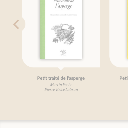
e de
Petit traité du camembert
Pierre-Brice Lebrun