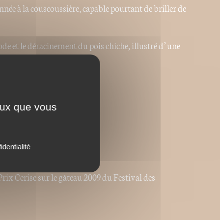
ée à la couscoussière, capable pourtant de briller de
xode et le déracinement du pois chiche, illustré d’une
e hommage !
ceux que vous
identialité
rix Cerise sur le gâteau 2009 du Festival des