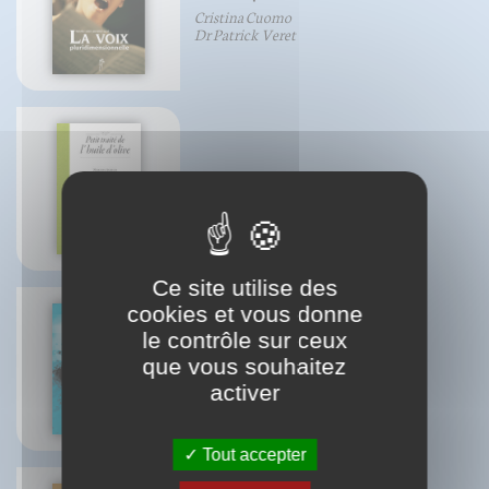
Cristina Cuomo
Dr Patrick Veret
Petit traité de l'huile d'olive
Martine Agrech
Ce site utilise des
cookies et vous donne
le contrôle sur ceux
L'eau et ses secrets
que vous souhaitez
Michael Gienger
activer
Josef Zerluth
Tout accepter