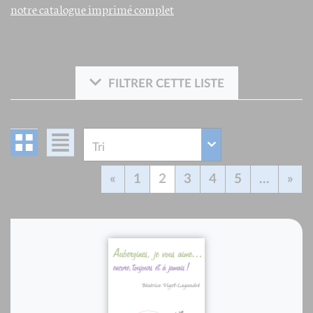
notre catalogue imprimé complet
FILTRER CETTE LISTE
«
1
2
3
4
5
...
»