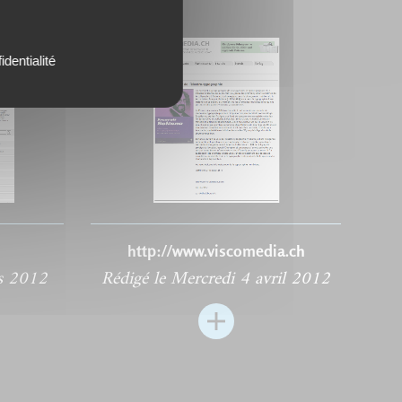
identialité
http://www.viscomedia.ch
rs 2012
Rédigé le Mercredi 4 avril 2012