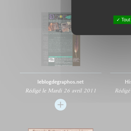
Tout
leblogdegraphos.net
Hi
Rédigé le Mardi 26 avril 2011
Rédigé