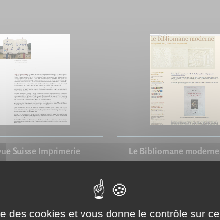
ue Suisse Imprimerie
Le Bibliomane moderne 
é le Mardi 15 novembre
Rédigé le Lundi 18 avr
2011
ise des cookies et vous donne le contrôle sur 