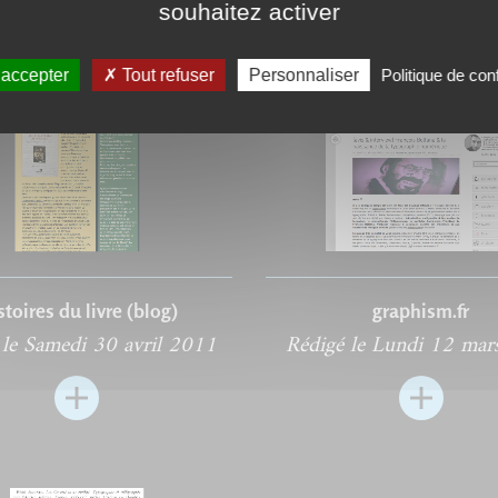
souhaitez activer
 accepter
Tout refuser
Personnaliser
Politique de conf
stoires du livre (blog)
graphism.fr
 le Samedi 30 avril 2011
Rédigé le Lundi 12 ma