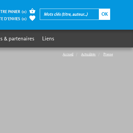
TRE PANIER
(
0
)
TE D’ENVIES
(
0
)
s & partenaires
Liens
Accueil
Actualités
Presse