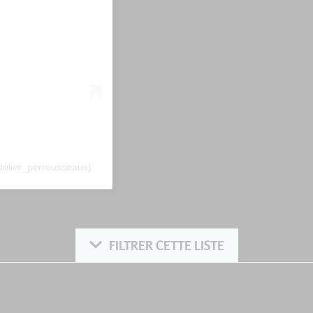
telier_perrousseaux)
FILTRER CETTE LISTE