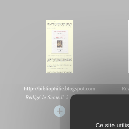
http://bibliophilie.blogspot.com
Rev
Rédigé le Samedi 2 avril 2011
Rédig
Ce site util