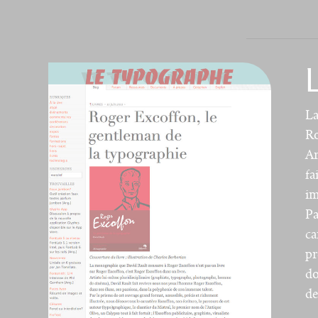
La
Ro
Ar
fa
im
Pa
ca
pr
do
de