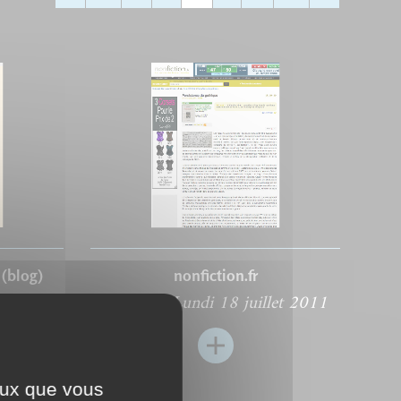
(blog)
nonfiction.fr
il 2011
Rédigé le Lundi 18 juillet 2011
ceux que vous