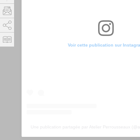
AddThis est désactivé.
Autoriser
Voir cette publication sur Instagr
Une publication partagée par Atelier Perrousseaux (@a