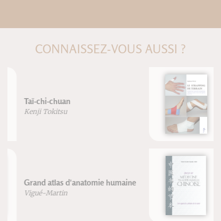
CONNAISSEZ-VOUS AUSSI ?
Le strapping de terrain
Stéphane Morin
Abrégé de médecine traditionnelle
chinoise
Michel Deydier-Bastide