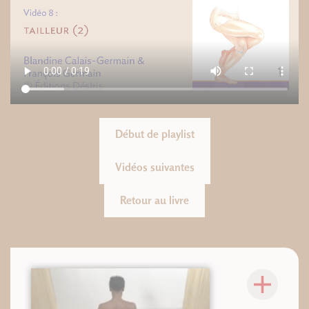
Début de playlist
Vidéos suivantes
Retour au livre