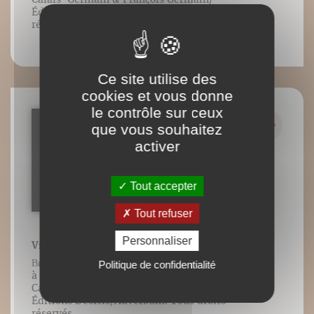
Éditions DésIris/Adverbum. Tous droits
réservés.
Ce site utilise des
cookies et vous donne
le contrôle sur ceux
que vous souhaitez
activer
Tout accepter
Tout refuser
Personnaliser
Vidéo 16 : Guerrier (2)
Видео 16: поза воина (2) Contenu vidéo lié
Politique de confidentialité
à l’ouvrage Genou & Yoga ©️Blandine
Calais-Germain & François Germain/
Éditions DésIris/Adverbum. Tous droits
réservés.