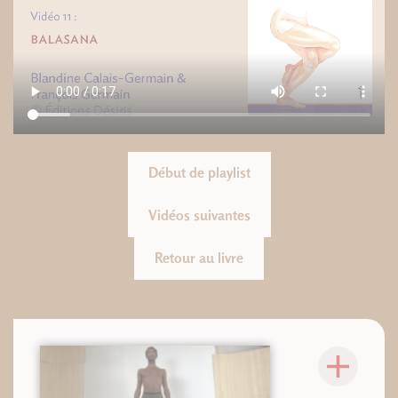
Début de playlist
Vidéos suivantes
Retour au livre