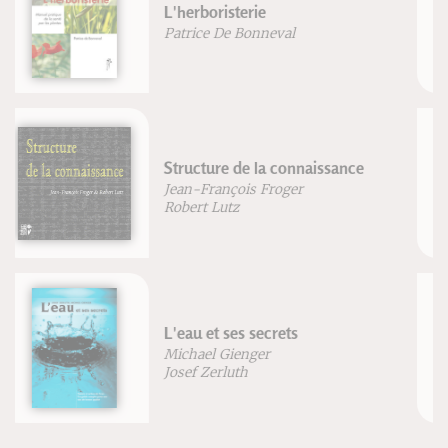
Tennis & neurotraining
Jérôme Gori
L'art de guérir
Franz Reichle
Trésors alimentaires des Andes
Dr. G. Guillaume