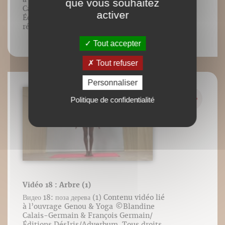
que vous souhaitez
Calais-Germain & François Germain/
activer
Éditions DésIris/Adverbum. Tous droits
réservés.
Tout accepter
Tout refuser
Personnaliser
Politique de confidentialité
Vidéo 18 : Arbre (1)
Видео 18: поза дерева (1) Contenu vidéo lié
à l’ouvrage Genou & Yoga ©️Blandine
Calais-Germain & François Germain/
Éditions DésIris/Adverbum. Tous droits