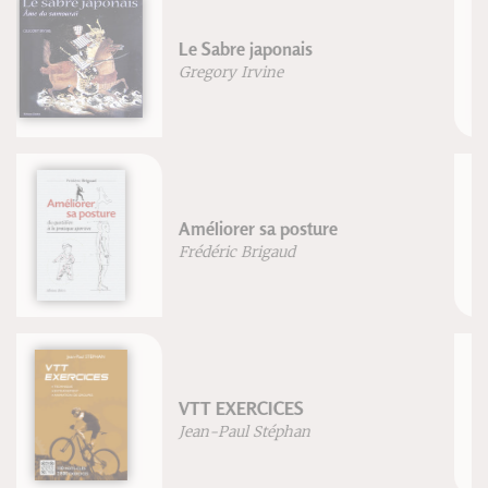
Grand atlas d'anatomie humaine
Vigué-Martin
Traité d'acupuncture et de
moxibustion
Dr. G. Guillaume
Dr. Mach-Chieu
Anatomie pour la voix - Nouvelle
édition
Blandine Calais-Germain
François Germain