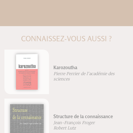
CONNAISSEZ-VOUS AUSSI ?
Atelier corps et mémoire
Janick Masse-Biron
Manuel pratique d'aromathérapie
au quotidien
Patrice De Bonneval
Franck Dubus