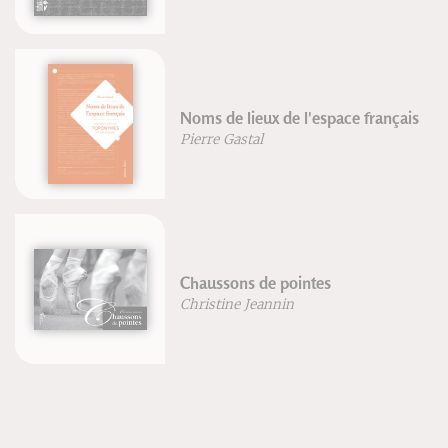
ais
ePub : Les songes et les rêves
Le Sabre japonais
Gregory Irvine