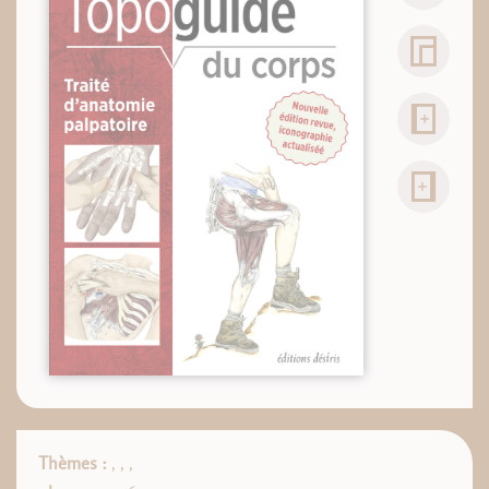
Thèmes :
,
,
,