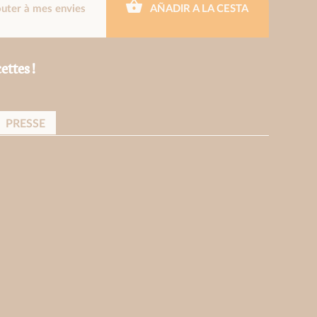
outer à mes envies
AÑADIR A LA CESTA
ettes !
PRESSE