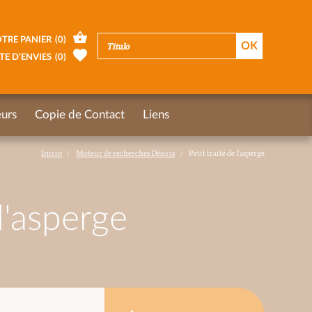
TRE PANIER
(
0
)
TE D’ENVIES
(
0
)
urs
Copie de Contact
Liens
Inicio
Moteur de recherches Désiris
Petit traité de l'asperge
 l'asperge