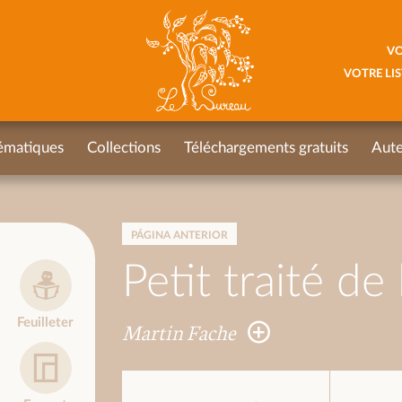
VO
VOTRE LIS
ématiques
Collections
Téléchargements gratuits
Aute
PÁGINA ANTERIOR
Petit traité de
Feuilleter
Martin Fache