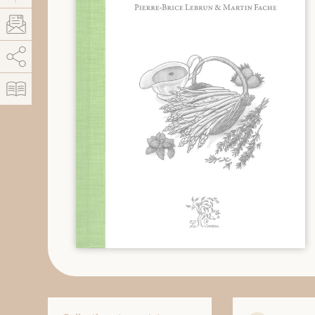
AddThis está deshabilitado.
Permitir