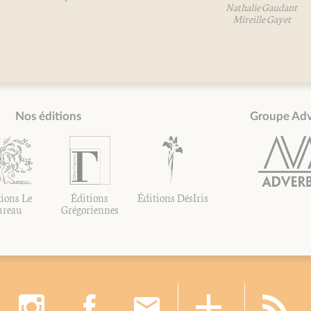
Nathalie Gaudant
Mireille Gayet
Nos éditions
Groupe Ad
ions Le
Éditions
Éditions DésIris
ureau
Grégoriennes