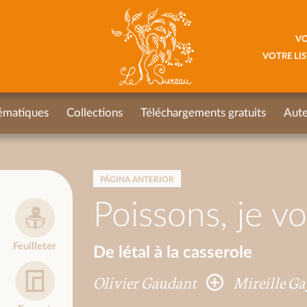
VO
VOTRE LIS
ématiques
Collections
Téléchargements gratuits
Aute
PÁGINA ANTERIOR
Poissons, je vo
Feuilleter
De létal à la casserole
Olivier Gaudant
Mireille G