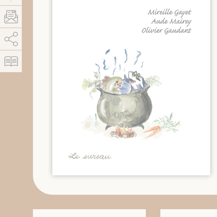
AddThis está deshabilitado.
Permitir