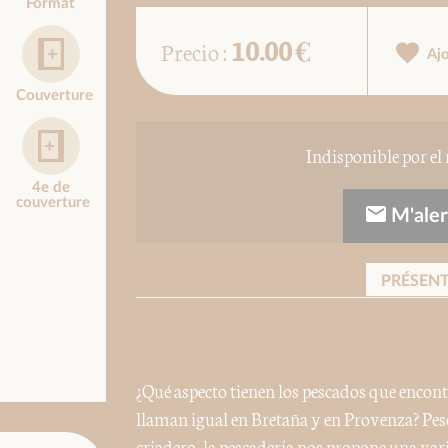
Format
10.00 €
Precio :
Aj
Couverture
Indisponible por el
4e de
couverture
M'alert
PRÉSEN
¿Qué aspecto tienen los pescados que encont
llaman igual en Bretaña y en Provenza? Pesc
criadero, la pescadería nos propone una vari