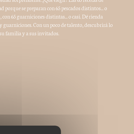
ad porque se preparan con 65 pescados distintos... o
 con 65 guarniciones distintas... o casi. Dé rienda
 guarniciones. Con un poco de talento, descubrirá lo
su familia y a sus invitados.