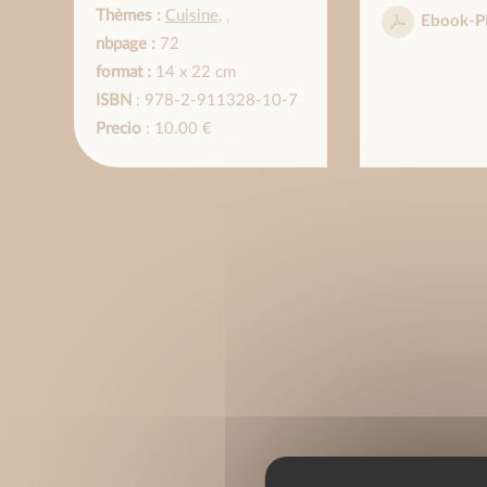
Thèmes :
Cuisine
,
,
Ebook-P
nbpage :
72
format :
14 x 22 cm
ISBN
: 978-2-911328-10-7
Precio
: 10.00 €