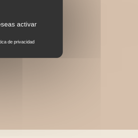
eseas activar
tica de privacidad