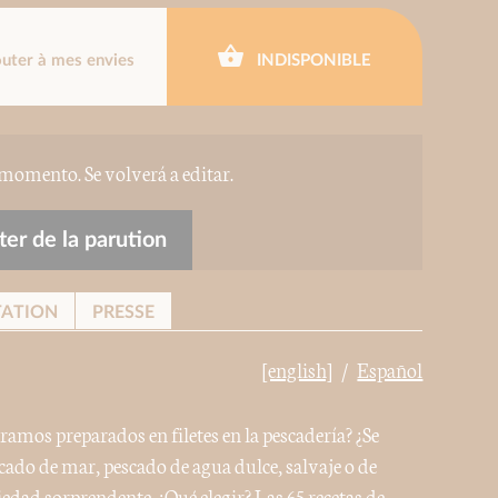
outer à mes envies
INDISPONIBLE
 momento. Se volverá a editar.
er de la parution
TATION
PRESSE
[english]
Español
ramos preparados en filetes en la pescadería? ¿Se
ado de mar, pescado de agua dulce, salvaje o de
edad sorprendente. ¿Qué elegir? Las 65 recetas de