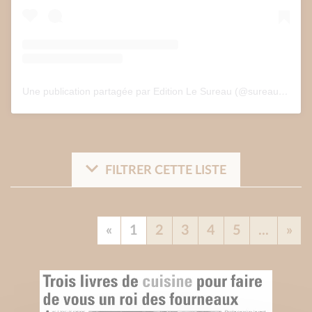
Une publication partagée par Edition Le Sureau (@sureau.edition)
FILTRER CETTE LISTE
«
1
2
3
4
5
...
»