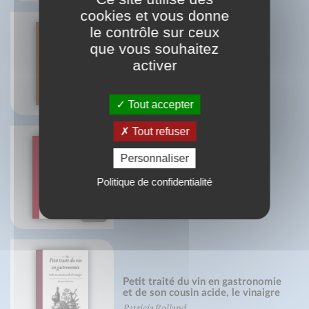
cookies et vous donne
le contrôle sur ceux
que vous souhaitez
Petit traité du (bon) pain
activer
Martine Agrech
10
SEPT.
Tout accepter
Tout refuser
Personnaliser
Grand traité du piment
Politique de confidentialité
Mireille Gayet
14
OCT.
Petit traité du vin en gastronomie
et de son cousin acide, le vinaigre
Patricia Rolland