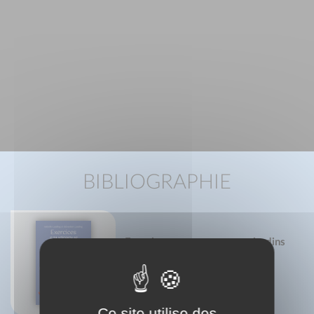
BIBLIOGRAPHIE
Exercices saugrenus pour citadins
biscornus
Sébastien Laading
Isabelle Laading
14
Marie Lemaistre
OCT.
Ce site utilise des