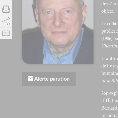
des sémi
objets.
AddThis est désactivé.
Autoriser
La colla
publier
(1986) p
Chemins
L’anthro
de l’usa
humaine 
Alerte parution
de la Bib
Son expl
d’Œdipe m
Bernard 
un nouve