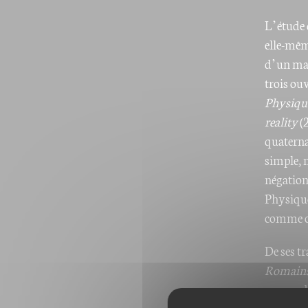
L’étude 
elle-mêm
d’un mat
trois ou
Physiqu
reality
(2
quaterna
simple, 
négations
Physique
comme ceu
De ses t
Romain
propos d