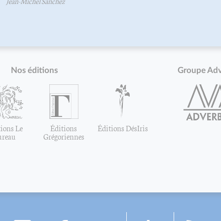
z
Nos éditions
Groupe Ad
ions Le
Éditions
Éditions DésIris
ureau
Grégoriennes