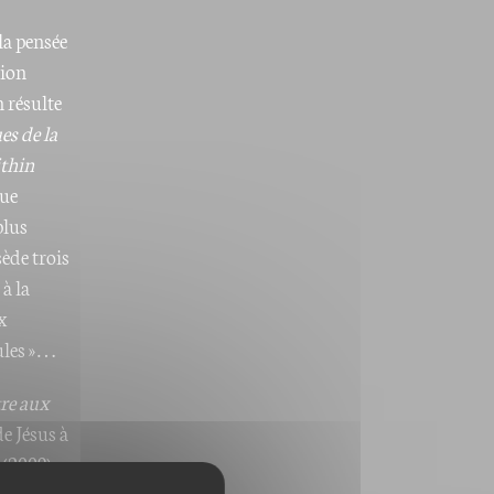
la pensée
tion
 résulte
s de la
ithin
que
plus
ède trois
à la
x
cules »…
tre aux
e Jésus à
»
(2009).