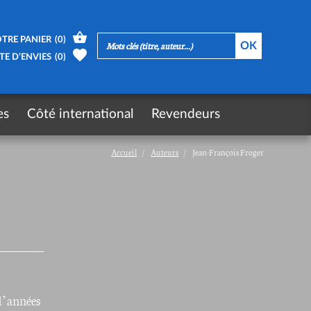
TRE PANIER
(
0
)
TE D’ENVIES
(
0
)
es
Côté international
Revendeurs
Accueil
Auteurs
Jean-François Froger
 d’années