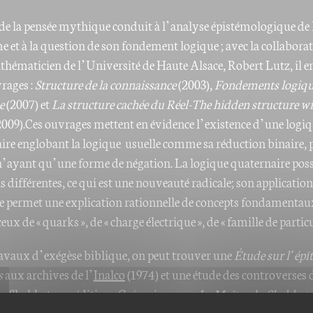
de la pensée mythique conduit à l’analyse épistémologique de 
e et à la question de son fondement logique ; avec la collabora
hématicien de l’Université de Haute Alsace, Robert Lutz, il en
vrages :
Structure de la connaissance
(2003),
Fondements logique
e
(2007) et
La structure cachée du Réel-The hidden structure w
009).Ces ouvrages mettent en évidence l’existence d’une logi
ire englobant la logique usuelle comme sa réduction binaire, 
n’ayant qu’une forme de négation. La logique quaternaire poss
 différentes, ce qui est une nouveauté radicale; son application 
 permet une explication rationnelle de concepts fondamentau
x de « quarks », de « charge électrique », de « famille de parti
ravaux d’exégèse biblique, on peut trouver une
Étude sur l’épî
s
aux archives de l’
Inalco
(1974) et une étude des controverses d
u Shabbat aux éditions Grégoriennes :
« Le Maître du Shabbat 