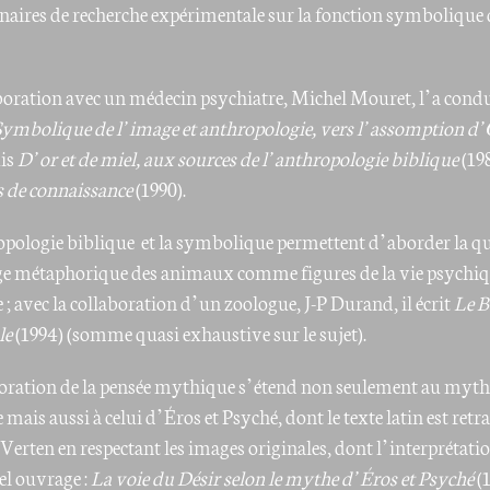
naires de recherche expérimentale sur la fonction symbolique 
boration avec un médecin psychiatre, Michel Mouret, l’a condu
Symbolique de l’image et anthropologie, vers l’assomption d
uis
D’or et de miel, aux sources de l’anthropologie biblique
(198
 de connaissance
(1990).
pologie biblique et la symbolique permettent d’aborder la q
ge métaphorique des animaux comme figures de la vie psychi
; avec la collaboration d’un zoologue, J-P Durand, il écrit
Le B
le
(1994) (somme quasi exhaustive sur le sujet).
oration de la pensée mythique s’étend non seulement au myth
ais aussi à celui d’Éros et Psyché, dont le texte latin est retr
Verten en respectant les images originales, dont l’interprétat
l ouvrage :
La voie du Désir selon le mythe d’Éros et Psyché
(1