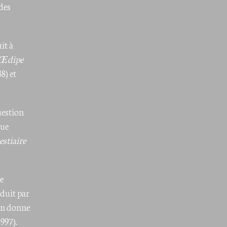
des
it à
’Œdipe
8) et
uestion
que
estiaire
e
aduit par
ion donne
997).