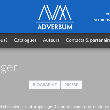
VO
VOTRE LIS
ous?
Catalogues
Auteurs
Contacts & partenair
oger
BIOGRAPHIE
PRESSE
et chercheur en anthropologie. Il conduit depuis une trentaine