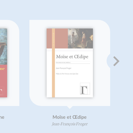
Moïse et Œdipe
Une vie incor
Jean-François Froger
Jean-François