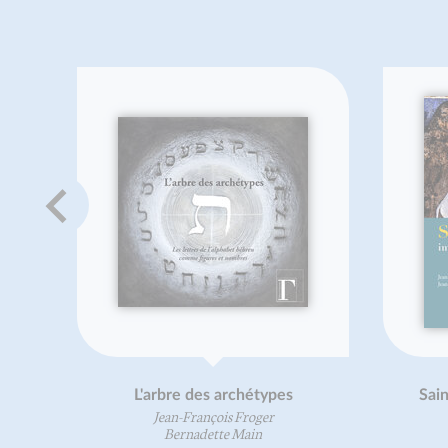
L'arbre des archétypes
Saint Joseph, image 
Jean-François Froger
Jean-Paul Dumonti
Bernadette Main
Jean-François Frog