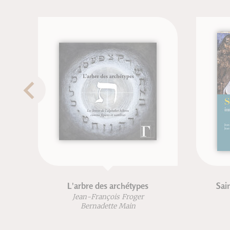
L'arbre des archétypes
Saint Joseph, ima
Jean-François Froger
Jean-Paul Du
Bernadette Main
Jean-François
Jean-Michel 