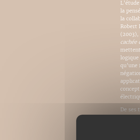
L’étude
la pens
la coll
Robert L
(2003),
cachée 
mettent
logique
qu’une 
négatio
applica
concept
électri
De ses 
l’épîtr
controv
« Le Ma