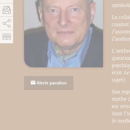
symboli
La coll
AddThis est désactivé.
Autoriser
conduit
l’assom
l’anthr
L’anthr
questio
psychiq
écrit
Le
sujet).
Alerte parution
Son exp
mythe d
est ret
dont l’
le myth