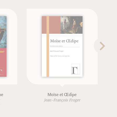
Moïse et Œdipe
Une vie i
Jean-François Froger
Jean-Fra