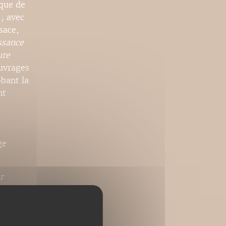
ique de
; avec
sace,
ssance
ure
uvrages
bant la
nt
ge
r
e des
ennes :