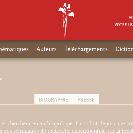
V
VOTRE LIS
hématiques
Auteurs
Téléchargements
Dictio
r
BIOGRAPHIE
PRESSE
 et chercheur en anthropologie. Il conduit depuis une tr
s des séminaires de recherche expérimentale sur la fonc