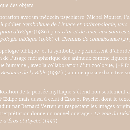
que des objets.
aboration avec un médecin psychiatre, Michel Mouret, l’a
 à publier
Symbolique de l’image et anthropologie, vers
ption d’Œdipe
(1986) puis
D’or et de miel, aux sources 
opologie biblique
(1988) et
Chemins de connaissance
(199
opologie biblique et la symbolique permettent d’aborde
n de l’usage métaphorique des animaux comme figures d
ue humaine ; avec la collaboration d’un zoologue, J-P Du
 Bestiaire de la Bible
(1994) (somme quasi exhaustive su
loration de la pensée mythique s’étend non seulement 
’Œdipe mais aussi à celui d’Éros et Psyché, dont le texte
raduit par Bernard Verten en respectant les images origin
interprétation donne un nouvel ouvrage :
La voie du Dési
e d’Éros et Psyché
(1997).