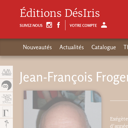
Panneau de gestion des cookies
Éditions DésIris
SUIVEZ-NOUS
VOTRE COMPTE
Nouveautés
Actualités
Catalogue
T
Jean-François Froge
Exégète
d’année