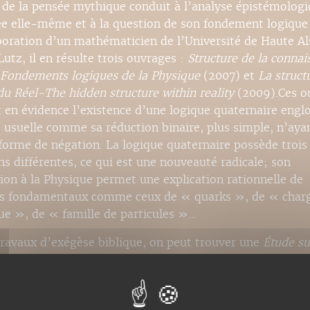
 de la pensée mythique conduit à l’analyse épistémolog
ée elle-même et à la question de son fondement logique 
aboration d’un mathématicien de l’Université de Haute Al
utz, il en résulte trois ouvrages :
Structure de la connai
Fondements logiques de la Physique
(2007) et
La struct
du Réel-The hidden structure within reality
(2009).Ces o
 en évidence l’existence d’une logique quaternaire englo
 usuelle comme sa réduction binaire, plus simple, n’aya
forme de négation. La logique quaternaire possède trois
ns différentes, ce qui est une nouveauté radicale; son
tion à la Physique permet une explication rationnelle de
s fondamentaux comme ceux de « quarks », de « char
que », de « famille de particules »…
travaux d’exégèse biblique, on peut trouver une
Étude su
e aux Romains
aux archives de l’
Inalco
(1974) et une étud
erses de Jésus à propos du Shabbat aux éditions Grégori
ître du Shabbat »
(2009).