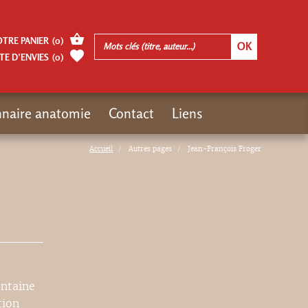
OTRE PANIER
(
0
)
TE D’ENVIES
(
0
)
nnaire anatomie
Contact
Liens
Accueil
Autres pages
Jean-François Froger
entaine
tion