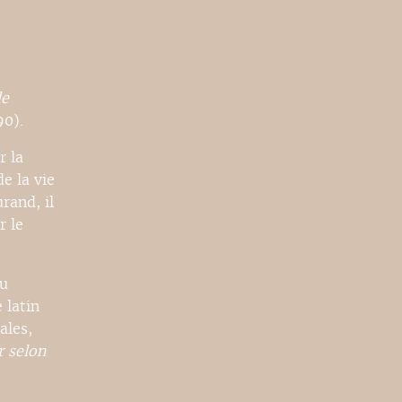
de
0).
r la
e la vie
rand, il
r le
au
 latin
ales,
r selon