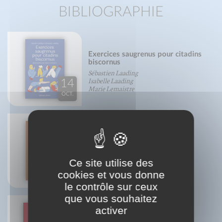
BIBLIOGRAPHIE
Exercices saugrenus pour citadins
biscornus
Sébastien Laading
Isabelle Laading
14
Marie Lemaistre
OCT.
Petit traité du (bon) pain
Martine Agrech
Ce site utilise des
10
cookies et vous donne
SEPT.
le contrôle sur ceux
que vous souhaitez
activer