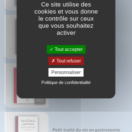
Ce site utilise des
OCT.
cookies et vous donne
le contrôle sur ceux
que vous souhaitez
activer
Petit traité du (bon) pain
Martine Agrech
10
Tout accepter
SEPT.
Tout refuser
Personnaliser
Politique de confidentialité
Grand traité du piment
Mireille Gayet
14
OCT.
Petit traité du vin en gastronomie