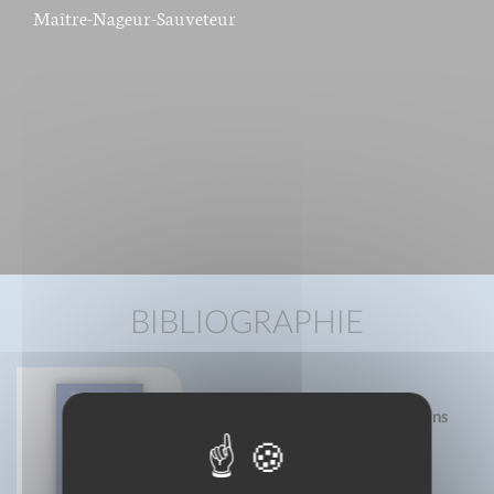
Maître-Nageur-Sauveteur
BIBLIOGRAPHIE
Exercices saugrenus pour citadins
biscornus
Sébastien Laading
Isabelle Laading
14
Marie Lemaistre