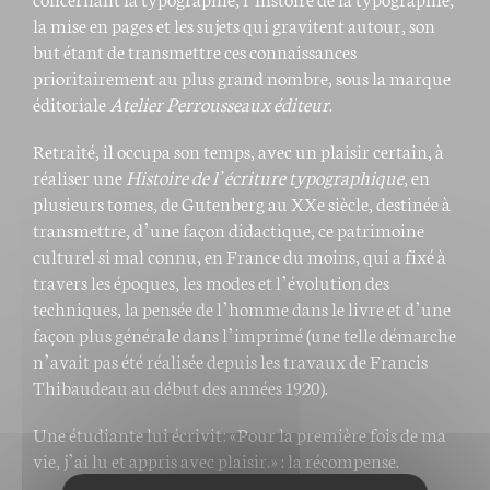
la mise en pages et les sujets qui gravitent autour, son
but étant de transmettre ces connaissances
prioritairement au plus grand nombre, sous la marque
éditoriale
Atelier Perrousseaux éditeur
.
Retraité, il occupa son temps, avec un plaisir certain, à
réaliser une
Histoire de l’écriture typographique
, en
plusieurs tomes, de Gutenberg au XXe siècle, destinée à
transmettre, d’une façon didactique, ce patrimoine
culturel si mal connu, en France du moins, qui a fixé à
travers les époques, les modes et l’évolution des
techniques, la pensée de l’homme dans le livre et d’une
façon plus générale dans l’imprimé (une telle démarche
n’avait pas été réalisée depuis les travaux de Francis
Thibaudeau au début des années 1920).
Une étudiante lui écrivit : « Pour la première fois de ma
vie, j’ai lu et appris avec plaisir. » : la récompense.