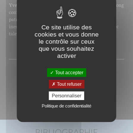
Yves nous a quitté vendredi 20 mai 2011, suite à un long
combat contre la maladie, après avoir offert un
patrimoine inédit à l'édition française, une œuvre
inestimable sur l'histoire de la typographie, faite avec
Ce site utilise des
talent, érudition et passion.
cookies et vous donne
le contrôle sur ceux
que vous souhaitez
PRESSE
activer
Tout accepter
Tout refuser
Personnaliser
Politique de confidentialité
BIBLIOGRAPHIE