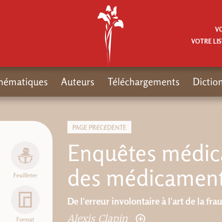
V
VOTRE LIS
hématiques
Auteurs
Téléchargements
Dictio
PAGE PRÉCÉDENTE
Enquêtes médica
des médicamen
Feuilleter
De l'erreur involontaire à l'art de la fra
Alexis Clapin
Format