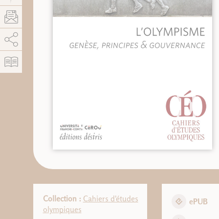
AddThis est désactivé.
Autoriser
Collection :
Cahiers d'études
ePUB
olympiques