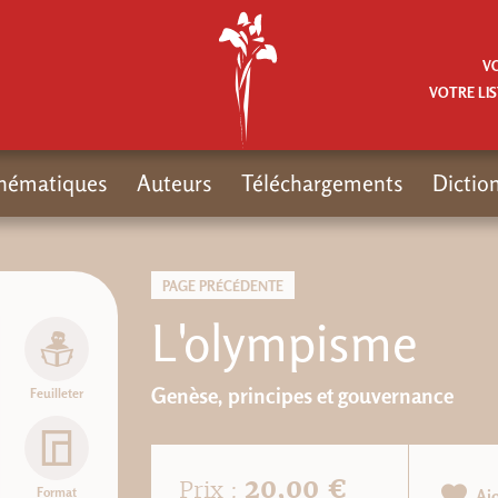
V
VOTRE LIS
hématiques
Auteurs
Téléchargements
Dictio
PAGE PRÉCÉDENTE
L'olympisme
Genèse, principes et gouvernance
Feuilleter
20,00 €
Prix :
Format
Aj