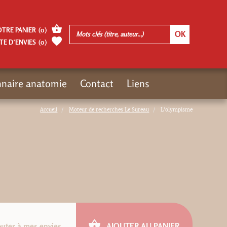
OTRE PANIER
(
0
)
TE D’ENVIES
(
0
)
nnaire anatomie
Contact
Liens
Accueil
Moteur de recherches Le Sureau
L'olympisme
outer à mes envies
AJOUTER AU PANIER