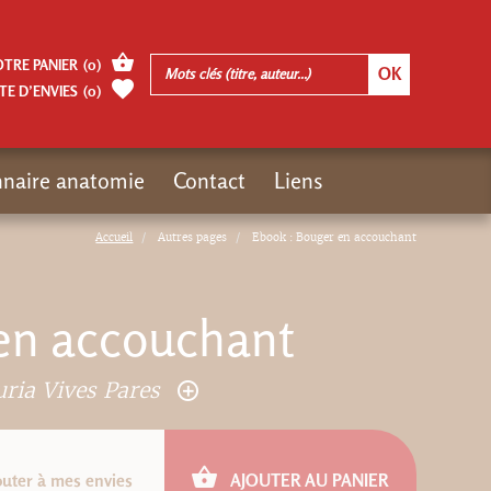
OTRE PANIER
(
0
)
TE D’ENVIES
(
0
)
nnaire anatomie
Contact
Liens
Accueil
Autres pages
Ebook : Bouger en accouchant
en accouchant
ria Vives Pares
outer à mes envies
AJOUTER AU PANIER