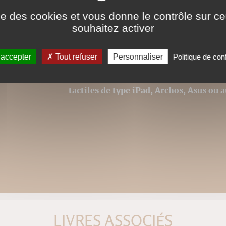
ise des cookies et vous donne le contrôle sur 
Nos ebooks sont des ver
souhaitez activer
catalogues. Ils ne sont
pour la police, modifica
respectée et la première
 accepter
Tout refuser
Personnaliser
Politique de conf
Ce format peut être lu par le logiciel 
tactiles de type iPad, Archos, Asus ou a
LIVRES ASSOCIÉS