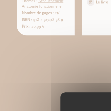
Thèmes :
Accouchement
,
Le livre
Anatomie fonctionnelle
Nombre de pages :
176
ISBN
: 978-2-915418-98-9
Prix
: 20,99 €