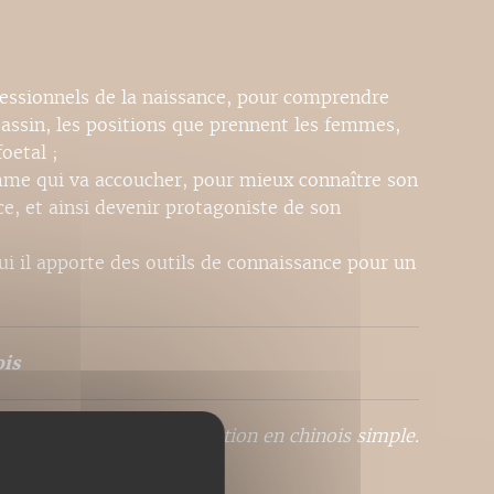
fessionnels de la naissance, pour comprendre
bassin, les positions que prennent les femmes,
oetal ;
emme qui va accoucher, pour mieux connaître son
ce, et ainsi devenir protagoniste de son
ui il apporte des outils de connaissance pour un
is
 coréen.En cours de traduction en chinois simple.