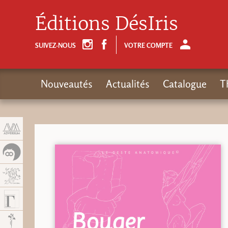
Panneau de gestion des cookies
Éditions DésIris
SUIVEZ-NOUS
VOTRE COMPTE
Nouveautés
Actualités
Catalogue
T