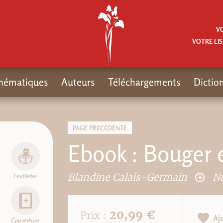
V
VOTRE LIS
hématiques
Auteurs
Téléchargements
Dictio
PAGE PRÉCÉDENTE
Ebook : Bouger 
Blandine Calais-Germain
Nu
Feuilleter
20,99 €
Prix :
Aj
Couverture