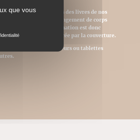
ceux que vous
sions PDF homothétiques des livres de nos
 donc pas modifiables (changement de corps
tion des images). La pagination est donc
 page du livre est remplacée par la couverture.
identialité
Acrobat © sur des ordinateurs ou tablettes
utres.