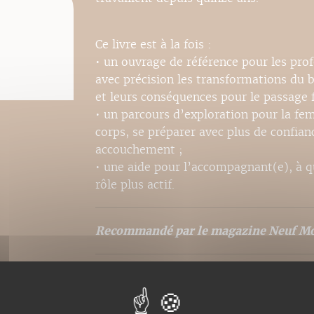
Ce livre est à la fois :
• un ouvrage de référence pour les pro
avec précision les transformations du 
et leurs conséquences pour le passage f
• un parcours d’exploration pour la f
corps, se préparer avec plus de confian
accouchement ;
• une aide pour l’accompagnant(e), à q
rôle plus actif.
Recommandé par le magazine Neuf Mo
Traduit en anglais, italien, allemand et