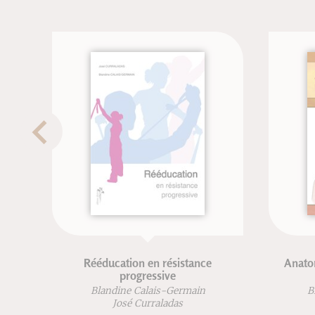
Rééducation en résistance
Anatomie pour l
progressive
édi
Blandine Calais-Germain
Blandine Ca
José Curraladas
Françoi