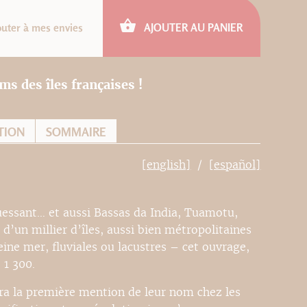
outer à mes envies
AJOUTER AU PANIER
ms des îles françaises !
TION
SOMMAIRE
[english]
[español]
Ouessant… et aussi Bassas da India, Tuamotu,
s d’un millier d’îles, aussi bien métropolitaines
eine mer, fluviales ou lacustres – cet ouvrage,
 1 300.
era la première mention de leur nom chez les