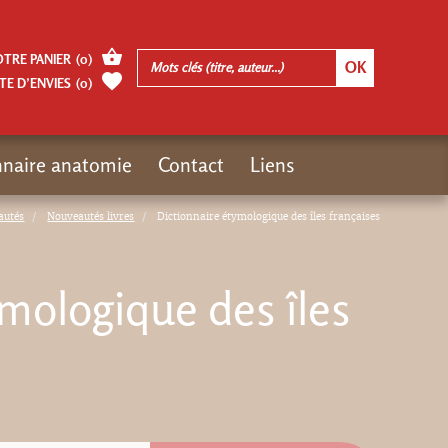
OTRE PANIER
(
0
)
TE D’ENVIES
(
0
)
nnaire anatomie
Contact
Liens
autés
Nouveautés livres
Dictionnaire étymologique des îles françaises
mologique des îles