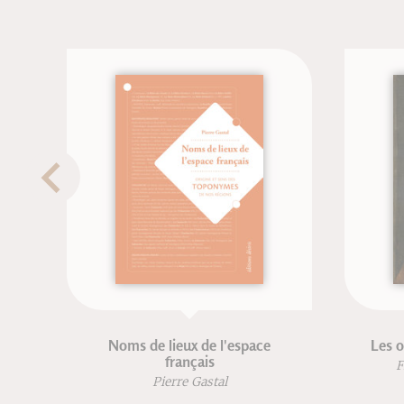
Abécédaire illustré des mots
voyageurs
typog
Hugo Blanchet
Anouck Ferri