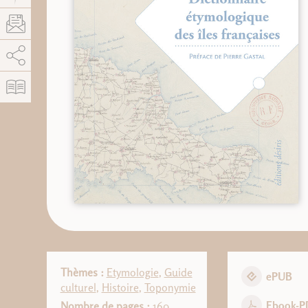
AddThis est désactivé.
Autoriser
Thèmes :
Etymologie
,
Guide
ePUB
culturel
,
Histoire
,
Toponymie
Ebook-P
Nombre de pages :
160