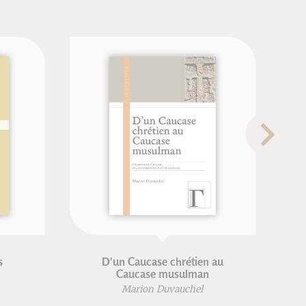
Les fondements de la leçon
d'EPS
Patrick Seners