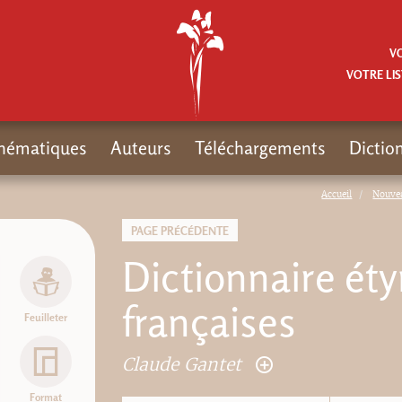
V
VOTRE LIS
hématiques
Auteurs
Téléchargements
Dictio
Accueil
Nouve
PAGE PRÉCÉDENTE
Dictionnaire éty
françaises
Feuilleter
Claude Gantet
Format