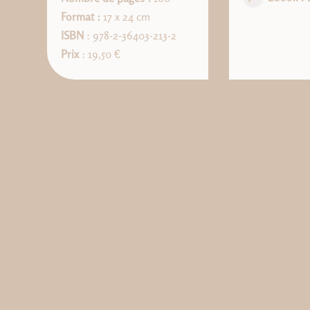
Format :
17 x 24 cm
ISBN
: 978-2-36403-213-2
Prix
: 19,50 €