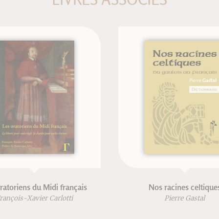
Histoire de l'écriture
Taï-chi-chuan
raphique, le XVIIIe siècle,
Kenji Tokitsu
I/II
Yves Perrousseaux