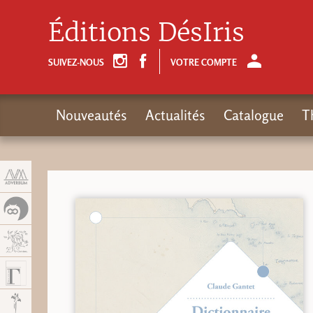
Panneau de gestion des cookies
Éditions DésIris
SUIVEZ-NOUS
VOTRE COMPTE
Nouveautés
Actualités
Catalogue
T