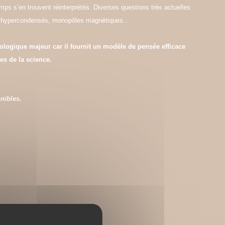
ps s’en trouvent réinterprétés. Diverses questions très actuelles
es hypercondensés, monopôles magnétiques...
logique majeur car il fournit un modèle de pensée efficace
es de la science.
nibles.