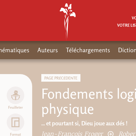
V
VOTRE LIS
hématiques
Auteurs
Téléchargements
Dictio
PAGE PRÉCÉDENTE
Fondements logi
physique
Feuilleter
... et pourtant si, Dieu joue aux dés !
Jean-François Froger
Rober
Format