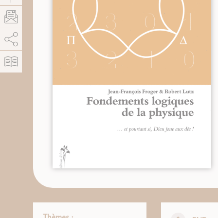
AddThis est désactivé.
Autoriser
Thèmes :