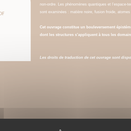
non-ordre. Les phénomènes quantiques et l’espace-tem
sont examinées : matière noire, fusion froide, atom
DF
Cet ouvrage constitue un bouleversement épistémo
dont les structures s’appliquent à tous les domain
Les droits de traduction de cet ouvrage sont dispo