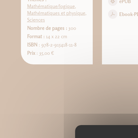
ePUB
Mathématique/logique
,
Mathématiques et physique
,
Ebook-P
Sciences
Nombre de pages :
300
Format :
14 x 22 cm
ISBN
: 978-2-915418-11-8
Prix
: 35,00 €