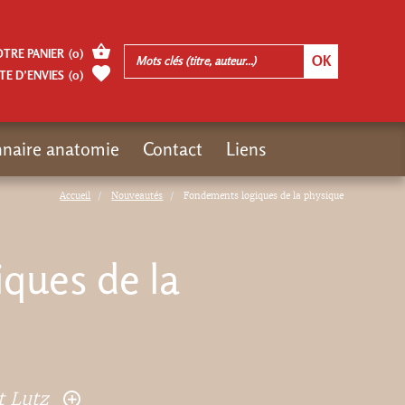
OTRE PANIER
(
0
)
TE D’ENVIES
(
0
)
nnaire anatomie
Contact
Liens
Accueil
Nouveautés
Fondements logiques de la physique
ques de la
t Lutz