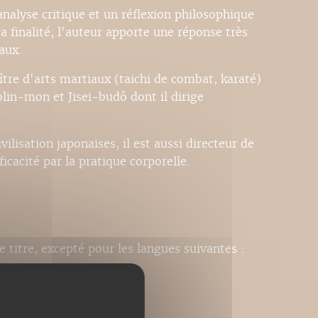
analyse critique et un réflexion philosophique
a finalité, l'auteur apporte une réponse très
aux.
ître d'arts martiaux (taichi de combat, karaté)
olin-mon et Jisei-budô dont il dirige
ilisation japonaises, il est aussi directeur de
ficacité par la pratique corporelle.
e titre, excepté pour les langues suivantes :