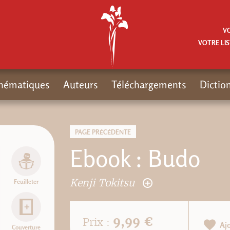
V
VOTRE LIS
hématiques
Auteurs
Téléchargements
Dictio
PAGE PRÉCÉDENTE
Ebook : Budo
Kenji Tokitsu
Feuilleter
9,99 €
Prix :
Aj
Couverture