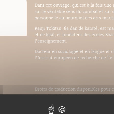
Dans cet ouvrage, qui est à la fois une 
sur le véritable sens du combat et sur s
personnelle au pourquoi des arts marti
Kenji Tokitsu, 8e dan de karaté, est ma
et de kikô, et fondateur des écoles Sha
l'enseignement.
Docteur en sociologie et en langue et civ
l'Institut européen de recherche de l'ef
Droits de traduction disponibles pour c
japonais, italien, anglais, espagnol.