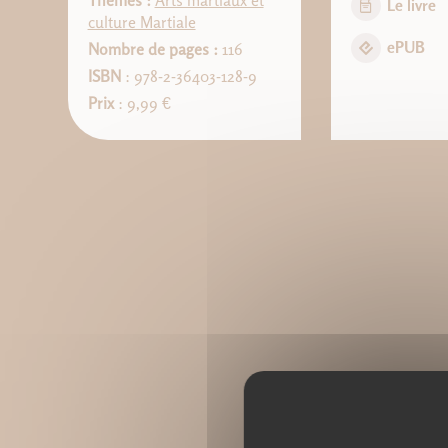
Thèmes :
Arts martiaux et
Le livre
culture Martiale
ePUB
Nombre de pages :
116
ISBN
: 978-2-36403-128-9
Prix
: 9,99 €