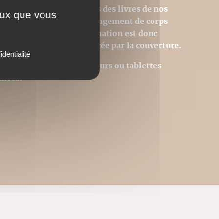
sions PDF homothétiques des livres de nos
ceux que vous
 donc pas modifiables (changement de corps
tion des images). La pagination est donc
 page du livre est remplacée par la couverture.
identialité
Acrobat © sur des ordinateurs ou tablettes
utres.