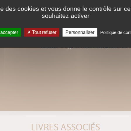
Nos ebooks sont des ver
ise des cookies et vous donne le contrôle sur 
catalogues. Ils ne sont
souhaitez activer
pour la police, modifica
respectée et la première
 accepter
Tout refuser
Personnaliser
Politique de conf
Ce format peut être lu par le logiciel 
tactiles de type iPad, Archos, Asus ou a
LIVRES ASSOCIÉS