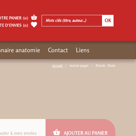
OTRE PANIER
(
0
)
TE D’ENVIES
(
0
)
nnaire anatomie
Contact
Liens
Accueil
Autres pages
Ebook : Budo
outer à mes envies
AJOUTER AU PANIER