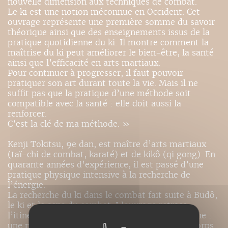
nouvelle dimension aux techniques de combat.
Le ki est une notion méconnue en Occident. Cet
ouvrage représente une première somme du savoir
théorique ainsi que des enseignements issus de la
pratique quotidienne du ki. Il montre comment la
maîtrise du ki peut améliorer le bien-être, la santé
ainsi que l’efficacité en arts martiaux.
Pour continuer à progresser, il faut pouvoir
pratiquer son art durant toute la vie. Mais il ne
suffit pas que la pratique d’une méthode soit
compatible avec la santé : elle doit aussi la
renforcer.
C’est la clé de ma méthode. »
Kenji Tokitsu, 9e dan, est maître d’arts martiaux
(taï-chi de combat, karaté) et de kikô (qi gong). En
quarante années d’expérience, il est passé d’une
pratique physique intensive à la recherche de
l’énergie.
La recherche du ki dans le combat fait suite à Budô,
le ki et le sens du combat. L’ouvrage retrace
l’itinéraire et l’aboutissement de cette recherche :
une méthode efficace où le travail interne du corps