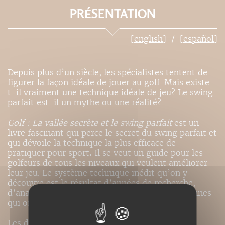
PRÉSENTATION
[english]
[español]
Depuis plus d’un siècle, les spécialistes tentent de
figurer la façon idéale de jouer au golf. Mais existe-
t-il vraiment une technique idéale de jeu? Le swing
parfait est-il un mythe ou une réalité?
Golf : La vallée secrète et le swing parfait
est un
livre fascinant qui perce le secret du swing parfait et
qui dévoile la technique la plus efficace de
pratiquer pour sport
.
Il se veut un guide pour les
golfeurs de tous les niveaux qui veulent améliorer
leur jeu. Le système technique inédit qu’on y
découvre est le résultat d’années de recherche,
d’analyses et d’expériences pratiques quotidiennes
qui ont prouvé son efficacité.
Les droits de cet ouvrage sont disponibles.