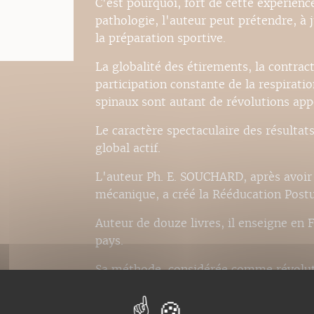
C'est pourquoi, fort de cette expérien
pathologie, l'auteur peut prétendre, à j
la préparation sportive.
La globalité des étirements, la contrac
participation constante de la respirati
spinaux sont autant de révolutions appo
Le caractère spectaculaire des résultats 
global actif.
L'auteur Ph. E. SOUCHARD, après avoir 
mécanique, a créé la Rééducation Postu
Auteur de douze livres, il enseigne en 
pays.
Sa méthode, considérée comme révolutio
kinésithérapeutes.