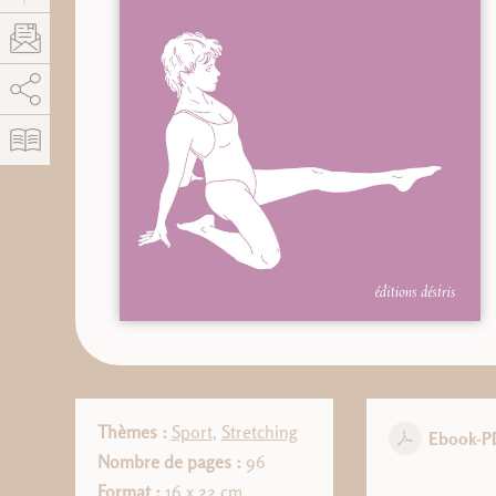
AddThis est désactivé.
Autoriser
Thèmes :
Sport
,
Stretching
Ebook-P
Nombre de pages :
96
Format :
16 x 22 cm