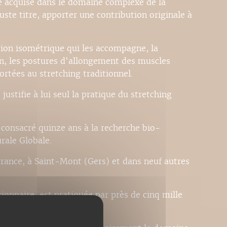
ce acquise dans le domaine complexe de la
uste titre, apporter une contribution originale à
tion isométrique qui les accompagne, la
on, les postures d'allongement des muscles
rtées au stretching traditionnel.
justifie à lui seul la pratique du stretching
consacré quinze ans à la recherche bio-
rale Globale.
France, à Saint-Mont (Gers) et dans neuf autres
nnaire, est pratiquée par près de cinq mille