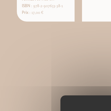
ISBN
: 978-2-907653-38-1
Prix
: 17,00 €