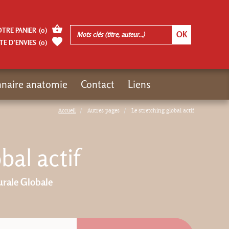
OTRE PANIER
(
0
)
TE D’ENVIES
(
0
)
nnaire anatomie
Contact
Liens
Accueil
Autres pages
Le stretching global actif
bal actif
urale Globale