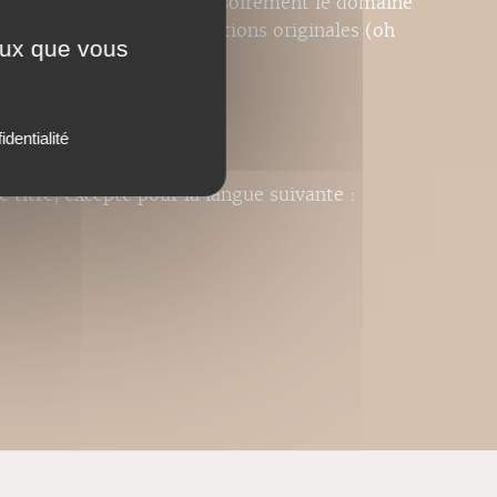
le moins, il délaisse provisoirement le domaine
le pour apporter des solutions originales (oh
ceux que vous
identialité
e titre, excepté pour la langue suivante :