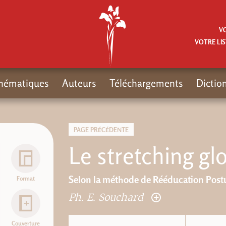
V
VOTRE LIS
hématiques
Auteurs
Téléchargements
Dictio
PAGE PRÉCÉDENTE
Le stretching glo
Selon la méthode de Rééducation Post
Format
Ph. E. Souchard
Couverture